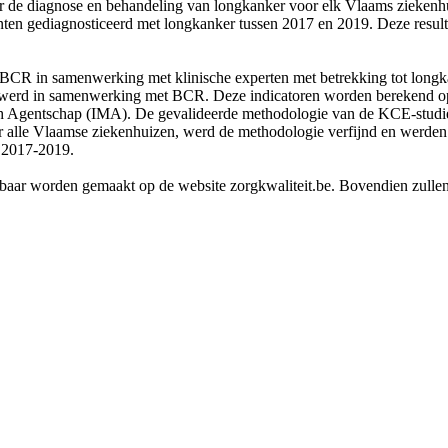
 de diagnose en behandeling van longkanker voor elk Vlaams ziekenhu
ënten gediagnosticeerd met longkanker tussen 2017 en 2019. Deze resu
CR in samenwerking met klinische experten met betrekking tot longkan
d werd in samenwerking met BCR. Deze indicatoren worden berekend op
sch Agentschap (IMA). De gevalideerde methodologie van de KCE-studie
or alle Vlaamse ziekenhuizen, werd de methodologie verfijnd en werden
 2017-2019.
baar worden gemaakt op de website zorgkwaliteit.be. Bovendien zullen