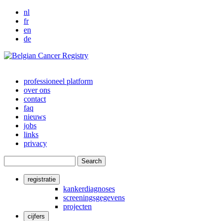
nl
fr
en
de
professioneel platform
over ons
Main
contact
navigation
faq
nieuws
jobs
links
privacy
Search
registratie
User
kankerdiagnoses
screeningsgegevens
account
projecten
menu
cijfers