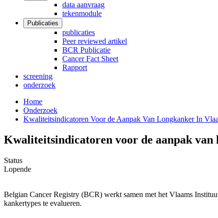
data aanvraag
tekenmodule
Publicaties
publicaties
Peer reviewed artikel
BCR Publicatie
Cancer Fact Sheet
Rapport
screening
onderzoek
Home
Onderzoek
Kwaliteitsindicatoren Voor de Aanpak Van Longkanker In Vla
Kwaliteitsindicatoren voor de aanpak van
Status
Lopende
Belgian Cancer Registry (BCR) werkt samen met het Vlaams Instituut
kankertypes te evalueren.