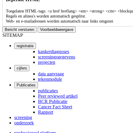
Toegelaten HTML-tags: <a href hreflang> <em> <strong> <cite> <blockquo
Regels en alinea's worden automatisch gesplitst.
Web- en e-mailadressen worden automatisch naar links omgezet.
SITEMAP
registratie
User
kankerdiagnoses
screeningsgegevens
account
projecten
menu
cijfers
data aanvraag
tekenmodule
Publicaties
publicaties
Peer reviewed artikel
BCR Publicatie
Cancer Fact Sheet
Rapport
screening
onderzoek
professioneel platform