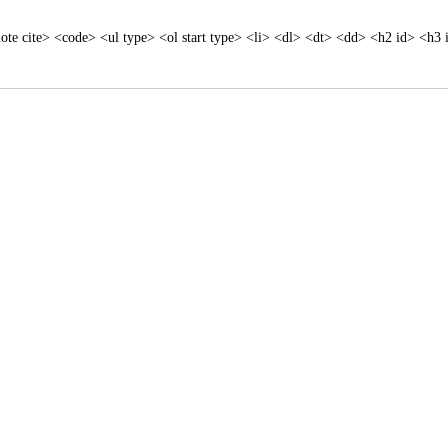
te cite> <code> <ul type> <ol start type> <li> <dl> <dt> <dd> <h2 id> <h3 